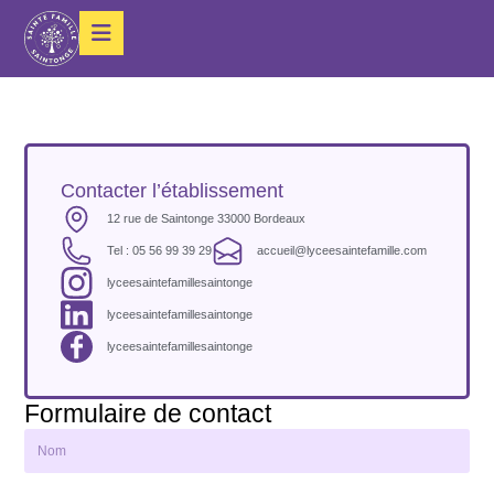
Contacter l’établissement
12 rue de Saintonge 33000 Bordeaux
Tel : 05 56 99 39 29
accueil@lyceesaintefamille.com
lyceesaintefamillesaintonge
lyceesaintefamillesaintonge
lyceesaintefamillesaintonge
Formulaire de contact