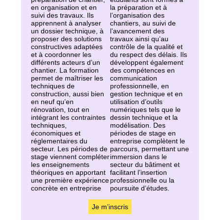
en organisation et en
la préparation et à
suivi des travaux. Ils
l’organisation des
apprennent à analyser
chantiers, au suivi de
un dossier technique, à
l’avancement des
proposer des solutions
travaux ainsi qu’au
constructives adaptées
contrôle de la qualité et
et à coordonner les
du respect des délais. Ils
différents acteurs d’un
développent également
chantier. La formation
des compétences en
permet de maîtriser les
communication
techniques de
professionnelle, en
construction, aussi bien
gestion technique et en
en neuf qu’en
utilisation d’outils
rénovation, tout en
numériques tels que le
intégrant les contraintes
dessin technique et la
techniques,
modélisation. Des
économiques et
périodes de stage en
réglementaires du
entreprise complètent le
secteur. Les périodes de
parcours, permettant une
stage viennent compléter
immersion dans le
les enseignements
secteur du bâtiment et
théoriques en apportant
facilitant l’insertion
une première expérience
professionnelle ou la
concrète en entreprise
poursuite d’études.
Je m’inscris