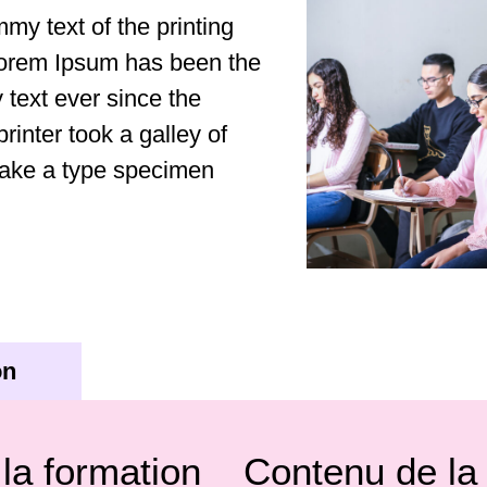
y text of the printing
 Lorem Ipsum has been the
text ever since the
inter took a galley of
make a type specimen
on
 la formation
Contenu de la