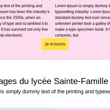
text of the printing and
Lorem Ipsum is simply dummy tex
Ipsum has been the industry’s
typesetting industry. Lorem Ips
ince the 1500s, when an
standard dummy text ever sinc
 of type and scrambled it to
unknown printer took a galley of
t has survived not only five
make a type specimen book. It h
nto electronic
centuries, but
Je m’inscris
ages du lycée Sainte-Famille
s simply dummy text of the printing and typeset