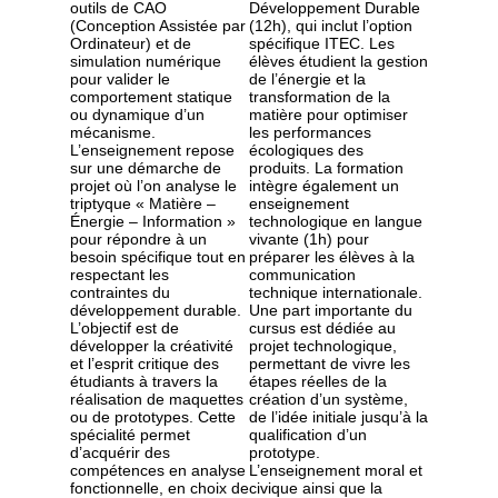
outils de CAO
Développement Durable
(Conception Assistée par
(12h), qui inclut l’option
Ordinateur) et de
spécifique ITEC. Les
simulation numérique
élèves étudient la gestion
pour valider le
de l’énergie et la
comportement statique
transformation de la
ou dynamique d’un
matière pour optimiser
mécanisme.
les performances
L’enseignement repose
écologiques des
sur une démarche de
produits. La formation
projet où l’on analyse le
intègre également un
triptyque « Matière –
enseignement
Énergie – Information »
technologique en langue
pour répondre à un
vivante (1h) pour
besoin spécifique tout en
préparer les élèves à la
respectant les
communication
contraintes du
technique internationale.
développement durable.
Une part importante du
L’objectif est de
cursus est dédiée au
développer la créativité
projet technologique,
et l’esprit critique des
permettant de vivre les
étudiants à travers la
étapes réelles de la
réalisation de maquettes
création d’un système,
ou de prototypes. Cette
de l’idée initiale jusqu’à la
spécialité permet
qualification d’un
d’acquérir des
prototype.
compétences en analyse
L’enseignement moral et
fonctionnelle, en choix de
civique ainsi que la