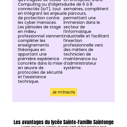
Computing ou d’objets
durée de 6 à 8
connectés (IoT), tout
semaines, complètent
en intégrant les enjeux
le parcours,
de protection contre
permettant une
les cyber menaces.
immersion dans le
Les périodes de stage
secteur de
en milieu
l’informatique
professionnel viennent
industrielle et facilitant
compléter les
l’insertion
enseignements
professionnelle vers
théoriques en
des métiers de
apportant une
technicien de
première expérience
maintenance ou
concrète dans la mise
d’administrateur
en œuvre de
système.
protocoles de sécurité
et l’assistance
technique.
Je m’inscris
Les avantages du lycée Sainte-Famille Saintonge
Lorem Ipsum is simply dummy text of the printing and