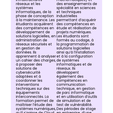
réseaux et les
des enseignements de
systèmes
spécialité en sciences
informatiques, de la
et techniques
phase de conception
industrielles
à la maintenance. Les
permettant d’acquérir
étudiants acquièrent
des compétences en
des compétences en
étude et réalisation de
développement de
projets numériques.
solutions logicielles, en
Les étudiants sont
administration de
formés au codage, à
réseaux sécurisés et
la programmation de
en gestion de
solutions logicielles
données. Ils
ainsi qu’à l’installation
apprennent à analyser
et à la configuration
un cahier des charges,
de systèmes
à proposer des
informatiques et de
solutions de
réseaux. Ils
cybersécurité
développent
adaptées et à
également des
coordonner les
compétences en
interventions
communication
techniques sur des
technique, en gestion
équipements
de parc informatique
interconnectés. La
et en utilisation d’outils
formation permet de
de simulation et de
maîtriser l’étude des
test de vulnérabilité.
systèmes numériques,
Des périodes de stage
qu’il s’agisse de Cloud
en entreprise, d’une