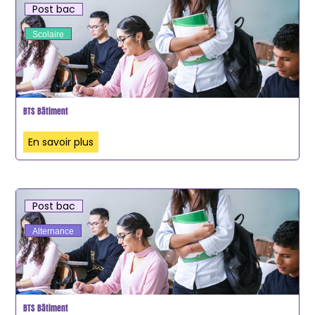
Post bac
Scolaire
BTS Bâtiment
En savoir plus
Post bac
Alternance
BTS Bâtiment