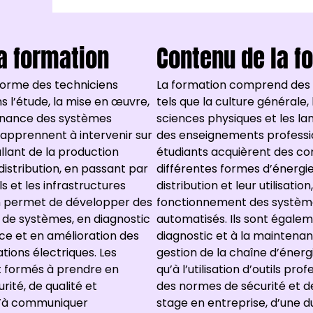
la formation
Contenu de la f
forme des techniciens
La formation comprend des
s l’étude, la mise en œuvre,
tels que la culture générale
tenance des systèmes
sciences physiques et les la
s apprennent à intervenir sur
des enseignements professio
allant de la production
étudiants acquièrent des c
distribution, en passant par
différentes formes d’énergie,
s et les infrastructures
distribution et leur utilisation
on permet de développer des
fonctionnement des système
de systèmes, en diagnostic
automatisés. Ils sont égalem
e et en amélioration des
diagnostic et à la maintenanc
tions électriques. Les
gestion de la chaîne d’énergi
t formés à prendre en
qu’à l’utilisation d’outils pr
ité, de qualité et
des normes de sécurité et de
u’à communiquer
stage en entreprise, d’une 