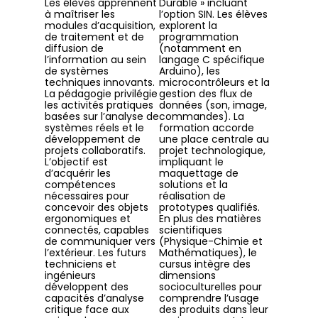
Les élèves apprennent
Durable » incluant
à maîtriser les
l’option SIN. Les élèves
modules d’acquisition,
explorent la
de traitement et de
programmation
diffusion de
(notamment en
l’information au sein
langage C spécifique
de systèmes
Arduino), les
techniques innovants.
microcontrôleurs et la
La pédagogie privilégie
gestion des flux de
les activités pratiques
données (son, image,
basées sur l’analyse de
commandes). La
systèmes réels et le
formation accorde
développement de
une place centrale au
projets collaboratifs.
projet technologique,
L’objectif est
impliquant le
d’acquérir les
maquettage de
compétences
solutions et la
nécessaires pour
réalisation de
concevoir des objets
prototypes qualifiés.
ergonomiques et
En plus des matières
connectés, capables
scientifiques
de communiquer vers
(Physique-Chimie et
l’extérieur. Les futurs
Mathématiques), le
techniciens et
cursus intègre des
ingénieurs
dimensions
développent des
socioculturelles pour
capacités d’analyse
comprendre l’usage
critique face aux
des produits dans leur